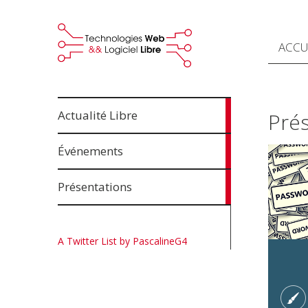
ACCU
10
Actualité Libre
Prés
articles
3
Événements
articles
11
Présentations
articles
A Twitter List by PascalineG4